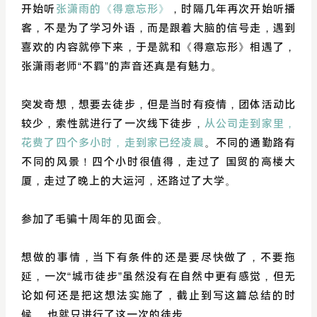
开始听
张潇雨的《得意忘形》
，时隔几年再次开始听播
客，不是为了学习外语，而是跟着大脑的信号走，遇到
喜欢的内容就停下来，于是就和《得意忘形》相遇了，
张潇雨老师“不羁”的声音还真是有魅力。
突发奇想，想要去徒步，但是当时有疫情，团体活动比
较少，索性就进行了一次线下徒步，
从公司走到家里，
花费了四个多小时，走到家已经凌晨
。不同的通勤路有
不同的风景！四个小时很值得，走过了 国贸的高楼大
厦，走过了晚上的大运河，还路过了大学。
参加了毛骗十周年的见面会。
想做的事情，当下有条件的还是要尽快做了，不要拖
延，一次“城市徒步”虽然没有在自然中更有感觉，但无
论如何还是把这想法实施了，截止到写这篇总结的时
候， 也就只进行了这一次的徒步。