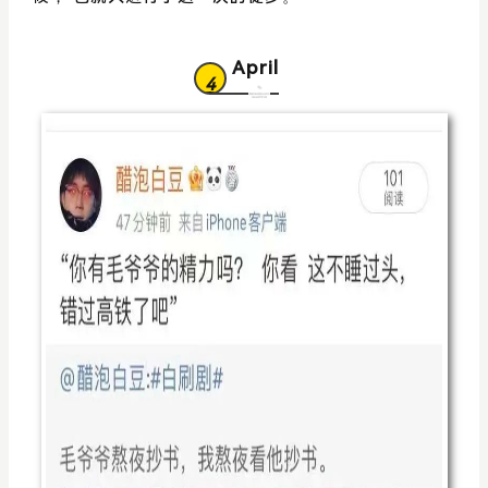
April
4