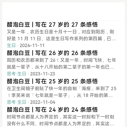
醋泡白豆 | 写在 27 岁的 27 条感悟
又是一年，农历生日是十月十一日，对应到阳历，刚
好是 11 月 11 日。这是生日写作系列的第四篇，已经
逐渐有了仪式感，借着写这个的契机，以年为单位，
生日
· 2024-11-11
回顾自己的一年感悟 。前三篇是：《醋泡白豆 | 写在
醋泡白豆 | 写在 26 岁的 26 条感悟
24 岁的 24 条感悟》《醋泡白豆 | 写在 25 岁的 25 条
阳历和农历都来到了 26！又是一年，时间飞快。七年
感悟》《醋泡白豆 | 写在 26 岁的 26 条感悟》今年在
就是一辈子，从十八开始的第二辈子的第一年也已经
家里，从周日 23:00 开始写今年的感悟，我的猫在旁
结束。这是生日写作系列的第三篇。前两篇是：《写
思考
·
生日
· 2023-11-23
边跑酷。周一预计工作会非常多，没有大块时间，就
在 25 岁的 25 条感悟》《写在 24 岁的 24 条感悟》
醋泡白豆 | 写在 25 岁的 25 条感悟
提前一天来写。1. 做完一件事，再做另一件事。朋友
题目叫做 「写在X岁的X条感悟」，一般都是农历生
在卫生间镜子前贴了快一年的自制「海报」来到了 25
分享给我的一篇文章，读库老六半年来的实践，我觉
日的当天抽至少一个小时来完成这个有趣的仪式。 今
！李笑来说「七年就是一辈子」，从 18 开始的第一
得自己也需要去亲身试验一段时间。再细化一下：对
年在西西弗书店敲键盘，旁边放了燕麦拿铁。第一次
个「辈子」就算过去了。时间是有加速度的，记录也
思考
·
生日
· 2022-11-04
于自己来说，同质的事情，按照做完一件，再做另一
尝试了 Obsidian 的 DangerZone 写作插件，一个小
不能减缓其流逝，只能在时间线上多留几个「影分
醋泡白豆 | 写在 24 岁的 24 条感悟
件的规则，不同质的事情，则可以随意切换。2. 朋
时内，如果有 60 秒没有输入文字，已经写的内容也
身」。这是 2021 年所写的《写在 24 岁的 24 条感
时间节点都是人为界定的，其实这一时刻和下一时刻
友，让生活更美好，也让大脑更多「舞蹈」。3. 对
会自动被销毁。（写完修改完毕，真是戒断手机利
悟》。今年继续，算是生活感悟，也算是给自己未来
没有什么不同。时间节点都是人为界定的，其实这一