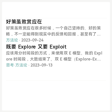
好策虽败赏应在
好策虽败赏应在很多时候，一个自己坚持的、好的策
略，不一定能得到现实中的反馈和回报，甚至有了很
糟糕的结果，在这种情况下，自己要对「自己能够贯
方法论
· 2023-09-24
彻这项策略」这件事本身进行奖励和肯定。比如无论
既要 Explore 又要 Exploit
多么赶时间，都遵守交通规则，不闯红灯，这次可能
应该用分时间段的方式，来使用双 E 模型。我的 Expl
因为不闯红灯错过了火车，这时候自己整体的情绪都
ore 时间段，大致结束了。双 E 模型（Explore-Expl
是负面的，但也要调出其中好的部分——为自己的肉
oit）是指「探索- 利用」模型，在信息量不足的时
思考
·
方法论
· 2023-09-13
身安全遵守交通规则，对自己进行肯定和奖励。至于
候，尽量去探索（Explore），有一定信息储备的时
迟到误了火车这件事， 需要调整的是其中时间安排的
候，就要利用（Exploit）探索出的规律进行实践。刚
部分。很长的时间内，我都是靠着外界的反馈，来调
搬到新住处， 多多试试（Explore）家周围的饭店，
整自己做一件事的方法和策略。比如考前突击复习获
找到不错的，就固定（Exploit）下来，保证自己吃饭
得了不错的成绩，下次就更倾向于把复习的时间都集
不踩雷。我喜欢的博主 Derek Sivers 有个类似的理
中到考试前几天；比如很热情地和新朋友打招呼如果
念：在没有发现自己真正热爱的东西的时候，Say ye
对方没有积极回应，就倾向于和所有的新朋友交流都
s to everything，保持开放，任何的事情都去尝试；