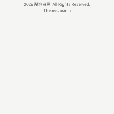
变 「 I 人」（MBTI）。这种行动的原则随机性很强，
在发现热爱之后，Say no to everything，把自己时
2026 醋泡白豆. All Rights Reserved.
且效率比较低耗时间比较长。我的运气算比较好，一
间、精力、注意力都集中到自己选定的事情上。我发
Theme
Jasmin
些比较好的策略在首次执行的时候，都得到了正向的
现自己的问题是过去几年 Explore 的时间太多。八年
反馈，促进了之后多次的使用。但也有更多特别好的
前的九月，刚上大学，自己思维上的封闭性和懒惰
策略，因为没有在前几次得到正反馈，就放弃了。
性，导致大学没有做什么事，也没读什么书。毕业之
「好策虽败赏犹在」的反面，其实就是没有为平行时
后才开始加速 Explore。四年之后，发现没有一个自
空中所有的决策负责。执行一个坏的策略，单次幸
己非常满意的「作品」可以拿出来。适度 Explore 是
运，获得了非对称性的回报。
好事，但我明显过了度：同类型的人物传记看了好多
本，虽然知道他们