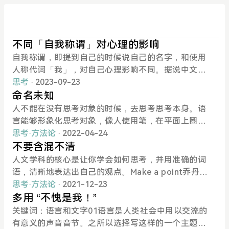
不同「自我称谓」对心理的影响
自我称谓，即提到自己的时候说自己的名字，和使用
人称代词「我」，对自己心理影响不同。据说中文母
语使用者和英文母语使用者，在储蓄观念上有不同，
思考
· 2023-09-23
原因就在于英文对未来的描述有准确的固定的表述，
命名未知
使用这门语言的人在心理上更容易把未来看做成区别
人不能在没有思考对象的时候，去思考思考本身。语
于现在的另一个时刻。I will lose all my money . 心
言能够形象化思考对象，像人使用笔，在平面上圈住
理距离和自己就不是很近。我会变成穷光蛋。未来的
了一片区域。命名问题，更好解决问题最近一段时间
思考
·
方法论
· 2022-04-24
糟糕事件感觉和当下没有很大的心理距离，所以忧虑
我在探索web3，学了很多新的词。和女友聊天的时
不要含混不清
就更多，更倾向于储蓄。语言使用的不同，也会有不
候，总是出现我单方面讲一些自己感兴趣，对方却不
人文学科的核心是让你学会如何思考，并用准确的词
同的心理距离。比如我发微博说 「白豆犯了个错
知所云的东西。且我并没有很关注对方的回应，只是
语，清晰地表达出自己的观点。Make a point乔丹皮
误」，就没有直接说「我错了」诚恳。使用名字称呼
看完信息，情绪上波动，兴奋地想把这信息再复述一
特森在康复之后的第一次讲座上被问到，一个人如何
思考
·
方法论
· 2021-12-23
自己会导致认知分离，像说一个完全和自己无关的
遍。在沟通的过程中，脱离了共同的语境，单方面输
才能够清晰的表达出自己的观点 ，表达出来后还能吸
多用 “不愧是我！”
人。而直接说「我」这个主语，是需要勇气的。实际
出，这种行为的原因有很多。反思的时候，一个准确
引人们去认真听。他的答案是——学习写作。写作是
关键词：语言和文字01语言是人类社会中用以交流的
感觉可以这样应用：谈论自己的积极成就时，用姓
的单词跳了出来—— ego，是的，在存在双方的沟通
条理性的思考。要开始写作的话，你必须要找到一个
有意义的声音音节。之所以选择写这样的一个主题，