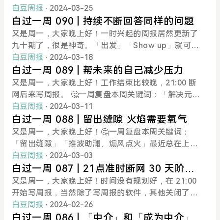
上对当地的基础介绍部分做了几张卡。工作的间歇就
语速和想说的字数，精简。感觉很不错，没有那么慌
trick Winston 有很多相同点：都是人工智能领域，
本周关键词：「短时间大量相关的内容」「奇妙的联
点之后。🤔一周复盘本周关键词：「Andy Matuscha
白豆周报
· 2024-03-25
随手拿手机复习，玩儿「完型填空」。滑动查看更多
张了。后面再多尝试书中的方法。📚白在读书没有读
讲话都特别吸引人（至少是我）！非常有条理，按 H
系」这周还是延续了上周对 Andy Matuschak 笔记的
k」本周工作虽忙，但还挤出了十几个小时的时间去
白过一周 090 | 持续不断回答同样的问题
德清知识卡如果我不在德清，大概率没啥动机、动力
完一本书。🐱每周一图瘦西湖 感觉好像北京什刹海哈
amming 的话来说，演讲的 style 很值得学习。这几
痴迷，大概有 4 个左右的番茄钟在他的笔记上（50mi
探索 Andy 的工作笔记（点击阅读原文可访问，电脑
又是周一，大家晚上好！一时兴起的周报居然更新了
去搞这些卡片。在当地的
哈出歌🚩一周一目标上次目标：写一篇文章至少是一
年写的东西多了点，以为自己和世界沟通的能力上升
ns/🍅），眼睛看多屏幕很累，搜了下相关的播客。一
端更佳，堆叠效果）。看到他提到自己也记录「时
九十期了，很是神奇。「出发」「Show up」就可能
个长微博。作息和饮食都很重要，最近公司搬家吃的
了些，其实还是错误估计了。上上周发了一个一美元
个没听过的，主持人是 Dwarkesh，另一个播客主持
报」「日志」等，工作时间连续，很像我造的词「管
遇到非常好玩的事情。周报最开始由每周阅读小总结
白豆周报
· 2024-03-18
比较乱，假期报复性饮食三次。这周计划每餐都拍
挑战的朋友圈：阅读 《Million dollar weekend》这
人是之前就订阅过他 Newsletter 的 David Perell ，
道时间」，且也都使用外部的脚手架屏蔽掉可能让自
为主，到结构性反思自己的生活，再到现在的想到哪
白过一周 089 | 帮未来的自己减少压力
照，记录。发现
本书，打算尝试一人企业，做自己的产品。为了突破
一种很神奇的联系。个人更喜欢 Dwarkesh 的，然后
己分散注意力的网站。感觉很振奋！嫉妒并对标榜样
里写到哪里，变化了很多。对我自己来说，只要按时
又是周一，大家晚上好！工作结束比较晚，21:00 断
一下「不好意思收费」的心理，主动向朋友们要 12
看到推荐的视频中有我喜欢的小哥 Alexey Guzey 采
的方法论，然后和过去的自己进行对比。今天太疲
show up，真诚记录就好。 每周个人结构性的复盘也
网后来写周报。 🤔一周复盘本周关键词：「解决元问
块的金钱支持。作为回报，我会给转账支持我的朋友
访 Dwarkesh 的播客，顿感亲切了不少！这周阅读
惫，周报偷下懒，写短些。另，这周也发了新歌：📚
还在，不过由公开的周报更改为了填写表单+写周复
题」工作三年多，发现针对同一个类型的活动流程还
白豆周报
· 2024-03-11
们
也比较多，联系也很多，改天记录一下。「短时间大
白在读书《建筑的永恒之道》四星，非常推荐。这本
盘文档和朋友开线上周会的方式（改天写一个 SO
没理顺，开始反思并改进。一场活动整体上有三个要
白过一周 088 | 留出缝隙 火焰需要氧气
量重复」是 1000h.org 项目中的核心理念，我扩展到
书每天在睡前阅读，读的纸质版。建筑系学生必读的
P）。目前个人的结构性复盘表单如下，感兴趣的小
素：人、事、物。这周工作上的一场活动，我对参加
又是周一，大家晚上好！🤔一周复盘本周关键词：
了大量相关的内容，就能产生奇妙的链接。我在想，
作品，将空间、文化和语言都联系起来。《财富的起
伙伴可以参考：🤔一周复盘本周关键词：「重复回
的人居然还很模糊，即使是过往的活动中已经见了很
「留出缝隙」「推波助澜、煽风点火」最近总在上楼
应该
源》四星，非常推荐。财富其实是一种负熵。让个人
答」「同样的问题」过年回来开始间歇性进行新的 Ex
多次，即使是他们和公司的关系很好，未来大概率还
的时候听 Paul Graham 文章制作成的歌曲，他提到要
白豆周报
· 2024-03-03
或更大的群体变得更加有秩序。这个观点和思路不
plore：让自己重复去回答同样的问题，记录变化。形
会继续见到。我只是有个大概的印象。虽不是我的工
想做到一项 Great Work，不要透支消耗自己，不要
白过一周 087 | 21点准时断网 30 天阶段
错，论证太繁琐，2008年就出版了，2018 年左右才
式：至少每隔两天让自己打开摄像头，看着屏幕上的
作范围，我的工作具体多在「事」和「物」上，策划
burn out ：「Work as hard as you can without b
总结
又是周一，大家晚上好！时间没有规划好，在 21:00
翻译到国内。《我，刀枪不入》三星半，不推荐。作
自己，回答我《豆七问》中的七个问题；在周复盘文
性、支持性、工具性的工作，虽不直接接触到
urning out，and this will eventually bring you to
开始写周报，当然除了写周报的软件，其他关闭了，
者是黑人。小时候遭受家暴、种族歧视以及肥胖。讲
档中也有一个模块，同样是《豆七问》不过是用写的
「人」，但有时候也会涉及，涉及到的时候我的脑子
one of the frontier of knowledge. Exercise and e
手机也没有查看了。🤔一周复盘本周关键词：「5am
白豆周报
· 2024-02-26
述了他的一生他是成为了雪豹突击队的队员、挑战超
形式。尝试对着镜头说话，本来是为了让自己脱敏，
就很拉胯，还经常性弄混。之前在路上遇到街坊、远
at and sleep well and avoid the more dangerous
project」「30天总结」今天刚好是我进行 #5amproj
白过一周 086 | 「中介」和「成为中介」