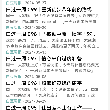
事情」太多，「开心的事情」阻力太多。「爽的事
目的是为了永远存在，想要生存就需要预测合适的信
之后都和朋友在室外，没有刻意安排，基本都是临时
期公开的周报，算是这几年对我改变最大的事情了。
白豆周报
· 2024-05-27
情」多巴胺快乐，我想要的「开心的事情」内啡肽快
息，比如什么样的生理特征更可能在当前的环境中存
起意约了朋友。周二在一咖啡馆的院子里露天看《杀
生活工作太枯燥，还是要自己给自己增加些仪式感，
白过一周 099 | 重新徒步八年前的路线
乐。前者在网络近乎免费，手机成为器官的现在，太
活下来。群体逐渐产生了演化算法——群体中的个体
死比尔》；周三在跳海室外和朋友聊天；周四加完班
人为划分几个对自己重要的节点。周报 100 期算一
周一，大家晚上好！今天没有晕睡过去，可以按时更
触手可及了。短视频、短的信息流、随时随地水群聊
多样，群体通过个体的死亡来保证整个群体的优化生
和朋友在楼顶聊天；周五在什刹海旁边的悠航和朋友
个，读完 1000 本书算一个，下一个应该是 122 天后
新周报，内心非常 peaceful。🤔一周复盘本周关键
天等等，永远处于自己的「近体空间」，可能性极
存。而逐渐演化到今天，在个体拥有了可重建的神经
吃饭聊天。身处的物理环境对我的情绪、思维状态影
—— 记录日志满 1000 天。🤔一周复盘100 期回顾：
词：「散步」「徒步」「露营」过去七天，每天都散
白豆周报
· 2024-05-20
大，确定性极高，随时随地拥有。虽然我尝试了很多
系统上，我们每个人，能够通过学习等方式能够在个
响都很大，「自定义」电子设备外，我开始自定义住
这个系列从 2021年8月16日开始写，到今天，大概过
步至少三十分钟以上；周三在公园没看手机、没听东
白过一周 098 | 「被动中断」损害「效
方式，比如卸载微博客户端、把手机屏幕调灰等等，
体的生命周期内实现个体的迭代进化。学习的目的是
的地方——客厅挂了100多寸的白板+自定义电视壁纸
去了 1011 天，约 144 周，年份上算是横跨了 4 年，
西散步两个多小时；周末和新朋友老朋友重走了八年
能」
这次不是周一了。周三， 大家晚上好！周一太疲惫，
但疲
预测信息，增大自己生存的概率；之所以有东西可以
+自定义按时开关调节亮度的小米灯+进门红外感应的
四舍五入都够读一个大学了。最开始是为了督促自己
前的线路，在山上露营。虽然有些疲惫，但整体状态
19点躺床直接晕睡过去。周报拖更了两天，年初立下
学，是因为我们的「前辈们」通过自己的各类生活实
小喇叭+多显示器+升降桌等等。我和我常在的物理空
写点东西，发现选定主题的输出对我来说有点难，就
非常好！散步打开了大脑默认发散模式，新的想法不
的 Flag 倒了，来给大家发 50 元的红包。上次直接发
白豆周报
· 2024-05-13
践，探索出什么被现实验证是对的、什么是错的。世
间经过一段时间的磨合，有了「联合记忆」，也就是
想到了这个「偷懒」的法子，开了这个阅读周报系
断冒出来，不相关的事件在自然缓慢自由地行走中，
支付宝口令红包的截图，会被机器人爬到，秒抢光。
白过一周 097 | 信心来自过度准备
界变化很快，每个人面对的情况都不同。所以个体除
我寄存了一部分记忆到房间中。固定经常在一个地方
列，把自己每周读的书简单回顾一下，水一期周报，
在我的脑海中「炼丹」，非常好玩。有时候文字并不
后来我就没想过这个问题了—— 按时更新一篇不限字
周一，大家晚上好！有些恍惚，今天调休都忘记要更
了学
做相似的事，那么这个地方就是我行为的「提示词」
至少每周都能发点东西。后面排版变了几次、加入了
只在办公桌前才能写出来，走路的时候、吃饭的时
数的周报而已，我肯定能完成...... 打脸了。这次还是
新周报了。🤔一周复盘本周关键词：「过多准备」
prompt，形成了一个「场」。这些都是室内。《思
每周一张照片、每周任务等等，今年开始和两个朋友
候、洗澡的时候都在产生好玩的思路，「腹稿」这个
支付宝口令红包，不过口令难一点，需要在「网上邻
「报告」4月份就和两个朋友约定了5月5号，每人进
白豆周报
· 2024-05-06
考如何超越思考》中提到「如果你了解一下卡拉卡浴
开周会，也要写一份周复盘文档，所以慢慢地结构化
词太有趣了。看视频刷微博的时候，新的想法很少出
居」这首歌的歌词中找找，提示：「责任教练深入联
行一个主题汇报，主题自己选。时间其实非常充足，
白过一周 096 | 照顾好灵魂的庙宇
场，你就会发现 45 米高的天花板可以改变一个
的一周回顾都放到了那个文档，公众号的周报就更自
现。应该和人只有一个信息通道有关（one language
系」的下一句，共八个字。共计 5 个红包，每个 10
我选择的主题是「如何更好记忆自己认为重要的东
周一，大家晚上好！这一周周过得太快了。🤔一周复
人。」我是第一
由一些，发展到了现在的这个样子，可能之后还会
processer）在被其他信息占据的时候，自己很难实
元，先到先得。🤔一周复盘本周关键词：「被动中
西？」三个人用腾讯会议进行的一个小分享，锻炼一
盘本周关键词：「灵魂的庙宇」「长时间散步」这周
变。记忆力太差，写周报，在多个时间戳上留自己的
时去发散构建自己的想法。看来还是需要经常性散
断」「效能」中断是生产力杀手。无论是自己在一个
下自己的表达能力，同时也还能接着机会总结一下。
没有出差，且还调休了两天，本以为状态会回复过
白豆周报
· 2024-04-29
「影分身」，存下档，到时候再回来；刻意想一想，
步，多走走~周末重装徒步西山，阳台山露营。几个
50 分钟的番茄闹钟的工作流中被打断，还是自己坚持
我们仨一致觉得非常好。我这一个月在 Anki 使用、
来。但发现长时间缺觉 + 紧张忙碌，身体还是很累，
白过一周 095 | 让出差不止有工作——现
写周报，正好 7