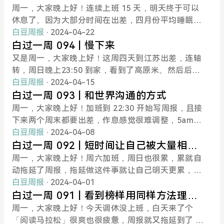
朋友从其他地方到北京会合，去门头沟阳台山露营，
的日课被打断，重新回复到原来的状态，都要多耗费
间歇性复习上也确实每天都投入了很多实践，对要分
脸上也频频爆痘。大脑放跑了很多有趣的想法。朋友
实共振阅读
周一，大家晚上好！连续上班 15 天，明天终于可以
去年我们是在石家庄会合，去驼梁山露营，已经要成
一些神力。题目本来想写《被动中断损害效率》，后
享的内容还是非常有信心。再加上看了很多遍《How
说要照顾好灵魂的庙宇，确实非常有道理。五一还是
休息了。因为大部分时间在出差，四月份平均睡眠时
为一年一次的老友露营聚party了。这次去露营的一
还是更改为了「效能」。「效能」更侧重自己在较长
to speak》，对如何做好一个演讲，如何传达自己的
以休息为主吧。这周最大的一个尝试是：每天都至少
间被拉低到了 6.5 小时，晚上睡觉胡思八想的「炼
白豆周报
· 2024-04-22
部分线路，八年前就走过，带队「生涯」的开始。八
的一段时间能够完成的任务，产出的成果，而「效
想法也有信心，但实际我拖延到最后一天才开始撰写
保证了 30 分钟的散步。最长一次散步是 90 分钟，调
丹」时间基本没了，感觉大脑木头了不少。🤔一周复
白过一周 094 | 慢下来
年前的朋友这次也还在，也是一种幸福。不过，八年
率」则强调自己在单位时间做更多事情。我之前很追
自己要分享内容的框架，最后在和朋友们讲之前，自
休那天，随便从一个地铁站出来，刻意没有看电子地
盘本周关键词：「德清」「现实共振阅读」这周前两
又是周一，大家晚上好！这周四天到江苏出差，连轴
前是
求效率，在短时间完成很多事情。然而有时候效率提
己也没有完整讲一遍。当自己准备不足的时候，精神
图，顺着图书馆大致的方向，散步走了 90 分钟，很
天筹备出差的工作，五天在出差，不过这次比上次工
转，周日晚上23:50 到家，看到了高原米。然后后天
高的代价是损害了身体、耽误了其他更重要的事。追
就更紧张，紧张就更 容易忘词，忘词就更影响发挥。
舒服，脑子先放空，后又自动蹦出来一些平常不会联
作任务少了些。上周尝试在说话上「慢下来」之后，
继续出差。🤔一周复盘本周关键词：「慢下来」这周
白豆周报
· 2024-04-15
求效能，拉远视角，拉长时间线，让自己不紧不慢地
我当时还打算用两台电脑参会，一个展示自己，另一
系到一起的想法。工作日和同事走路 15 分钟到一个
尝试也在处理工作和其他事情上也刻意放慢速度，从
四天出差办活动，没出差前也在筹备。工作事情比较
白过一周 093 | 和世界沟通的方式
达成自己的目标，产出成果，很踏实，不会慌慌
个俯拍桌面，没有用PPT，到时候直接自己手写板
称重的餐厅吃饭，相对健康，菜品种类也很多。而且
容不少。去德清出差的地铁上，我找了本《德清清地
多，个人自由时间少了很多。出差会和客户、领导们
周一，大家晚上好！加班到 22:30 开始写周报，且接
书，调动大家的镜像神经元。想得挺好，不过到演示
我还会在下午 3 点左右，自己下楼走两圈，有时候刷
流》在高铁上读了一半，到德清的第一天，在德清的
在一块的时间很多。我并不太擅长这种交际。会很紧
下来两个周末都要出差，作息感觉很难调整，5ampr
的时候才发现，展示桌面的摄像头是镜像的，一时间
Anki 卡片，有时候什么都不干。计划把这个习惯坚持
山里读完了这本关于德清的书。之前我就经常刻意根
张、不知道说什么、怎么反应。最近刚好将阅读过的
oject 估计又要推迟了。🤔一周复盘本周关键词：
白豆周报
· 2024-04-08
调整不过来，最后就没用。过度的准备带来自信。这
下去。我还发现身体所处的物理空间的视野也确实影
据地点，来选择自己阅读的书，很好玩，现实共振。
书籍的笔记制作成 anki 复习卡，制到《Never split t
「和世界的沟通方式」「表达」因为我周日调休了，
白过一周 092 | 短时间让自己被大量相关
次不咋好，不过还可以同样的事情再做一遍。计划这
响人的心理视野，所以打算定期到空旷的地方，到比
在去内蒙蒙古包里读《寻路中国》，在深夜麦当劳读
he difference》这本 FBI 谈判大师教沟通方式的书的
所以这周基本四天是自由的时间，给自己安排的事情
的内容冲刷
周一，大家晚上好！周六加班，周日也很累，累就自
一两周，自己多准
较高的地方，感受「全局」和「远方」。不然天天在
《大创业家》， 在星巴克读《一路向前》《将心注
时候。发现其中重要的一个点就是慢下来，沟通的时
还挺满，没有留出什么也不做的时间，有些疲惫。不
动拖延了周报，拖延做这件事就让自己明天更累，像
狭小的室内，思维都变得狭隘了。为了照顾好灵魂的
入》。这次除了「共振」一下子，还用Anki（一个翻
候要 clear 和 slow ，声音上甚至可以用深夜电台 DJ
过因「短时间大量摄入信息」还是有个非常有趣的启
是一条需要打破的链子，或许这是为什么放空休息的
白豆周报
· 2024-04-01
庙宇，今天少写点，早点睡觉哈哈。📚白在读书《开
转卡记忆软件）制作了几十张《德清清地流》的划线
的音色，这样能够让对方感觉到你有把握、想得清
发：和世界的沟通方式极度重要。这几天几乎是在循
英文是 break，神奇写的时候刚想到。fasting - 断
白过一周 091 | 看到榜样用同样方法理
窍》所长林超，单纯书籍三星，因为基本是他的付费
高亮，这本书很一般，不过我在来之前基本不太了解
楚。同时也给自己时间避免条件反射式的、情绪化的
环播放《You and your search》《How to speak》
食、辟谷breakfast - 打断断食-早餐疲惫的链式循环
念，感到振奋
周一，大家晚上好！今天调休没上班，白天来了个
课
德清，所以它还是有些用的。我又从德清的政府网站
反应。这次出差在沟通中刻意让自己慢了下来，减慢
这两个视频，发现两位讲者 Richard Hamming 和 Pa
- take a break 打破这条链，休息一下。🤔一周复盘
「阅读马拉松」很爽也很疲惫，周报就又拖延到了 21