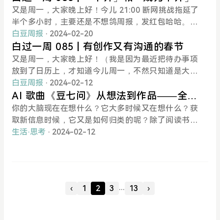
级马拉松，铁人三项，对自己非常狠，直面问题。我
不害怕出镜和听自己的声音，让自己多说中文，尽量
门亲戚都会因为不熟悉，不能 100% 确定对方是谁，
drugs.」最近一周有些 burn out 了，还是要缓一
ect# 实验的第 30 天。借着周报的契机进行一个阶段
又是周一，大家晚上好！今儿 21:00 断网挑战拖延了
能借鉴的是
简洁表达自己。最开始是复述做的事情、阅读的内
而宁可早早躲开或绕道走，很是尴尬。但工作上绕不
下，给自己的火堆留出足够的空隙，让氧气进来。工
性的小总结。所谓的 #5amproject# 实验是我因各种
半个多小时，主要还是不想鸽周报，发红包哈哈。🤔
容。后面发现今年根据《豆七问》建立了七个白板之
开了就难受了。遂开始解决这个大概率一直会面对的
作上突然开始查考勤，早 8:30 前就要到公司，直接把
神奇契机（博主MoneyXYZ、朋友送的《周四推理俱
一周复盘本周关键词：「中介」「实践」本周大部分
白豆周报
· 2024-02-20
后，都会把阅读笔记重要的部分拖拽重组到相应的白
问题。使用的工具是 Heptabase， 思路是总体上建
我的 #5amproject 自己的项目的时间给挤占了，必
乐部》等）开始的「前一天 21:00 断网早睡，第二天
时间都是假期，自由的时间。假期补了一下阅读的 kp
白过一周 085 | 有创作又有沟通的春节
板上去，白板在动态变化，不如就直接结合起来，对
立思维导图大纲确定「人」的类别、再精确到每个人
须把最黄金注意力的时间去挤早高峰的地铁，虽然在
早起专门做自己的项目」的活动。在前面的一期周报
i ，和家人、老朋友、新朋友也有很多聊天。回到这
又是周一，大家晚上好！（我是因为最近把待办事项
着
为单元建立一张卡片。经常性会用到的基础信息，
地铁也能读书，但只能有一块屏幕，预期被打破心情
里提到过。我其实并没有严格按照 MoneyXYZ《坚持
篇周报的关键词「中介」 ，这里并不是指代交易时候
放到了日历上，才知道今儿周一，不然只知道是大年
「人」的照片、单位、职务等，制作一个统一的模
也是糟糕的。昨晚没睡好，一天内开了 4 本书，本来
5 点起床一年，我搞懂了早起改变人生的秘密》视频
的中间人。而是一种我突然意识到的「中间的介
初三）🤔一周复盘本周关键词：「春节」「5amproje
白豆周报
· 2024-02-12
板，打上标签，放入到 Heptabase 的卡片库中，单
思维跳跃很好玩，工作上又突然来个
中提到的方式。而是非常灵活，只「强制」自己在 2
质」，是我们理解体验世界的重要一环。书籍、他人
ct」「豆七问」本周一半时间在北京，一半时间在河
AI 歌曲《豆七问》从想法到作品——全过
独的信息使用提到@功能，比如参加了公司什么活动
1:00 断网（实在不能做到也没关系），之后干啥都
都是「中介」。书籍是有意义的文字的集合，也是由
北；一半时间在工作，一半时间在假期。除了节前加
程解析
你的大脑现在在想什么？它大多时候又在想什么？获
行，第二天起床时间也不强制。 不过开始后，逐渐形
人创造的，写的内容也是其他人的所感、所认识。和
班更改方案改到生理呕吐，其他都感觉非常不错，还
取新信息时候，它又是如何归类的呢？除了阅读书
成了自己的体系非常有趣：第 5 天开始在微博上开话
他人对话，是在当下直接用语言这一工具来「调用」
是要归功于开始 #5amproject 挑战，虽说是早 5 点
籍、少数集中工作的时间之外，我几乎无法控制自己
生活
·
思考
· 2024-02-12
题进行记录把自己的微信昵称都改了逐渐优化把未来
他人这一「中介」过去十几年、几十年的所有经历、
挑战，但唯一硬性要求自己遵守的只有晚上 21:00 断
的思绪，它指不定在什么领域来会跳跃。为解决这个
一周的早晨计划列好，加入日历待办。前一天晚上准
感受、思考，如果聊得很「高方差」，对于双方都是
网，但入睡早，自然醒来得早一些。加之给自己设计
问题，我给在春节期间制作了一首歌《豆七问》，目
备好早上的吃的，少也行。下午不连续刷视频。提前
很有趣的经历。我们作为个体来到世界上，各种信
了要做的项目，遂效率比较高，体验了一把「让做自
前看非常有效。诞生过程七个问题，给自己日常飘荡
找好第二天的材料，最好是在早上做创作性、学习性
息、事件、可能性向自己砸来，「中介」是一种滤
己项目的欲望」叫醒的感觉。 春节到家本以为会断
的思绪一个标的；制成歌曲，让自己在最疲惫的时候
的工作。给床头灯设置自动开
网，是不能没有的。他人不是地狱，他人是「拯救之
...
‹
1
2
3
13
›
档，发现一天都没有断地进行了下来，大年三十晚上
都能想起。尝试在这篇文章中，回顾一下自制的这首
道」。这时候又想起了他写的：“秀者不出门，全知天
21:00 断网，春晚都没有看，第二天起来倍速补完了
ai歌曲《豆七问》的「前世今生」。信息获取、处
下事”，在技术不发达的古代只是一句空话，在技术发
小品和朋友推荐的几个节目。第二天还发现错过了百
理、调用是生活中绕不开的事，尤其是最近几年阅读