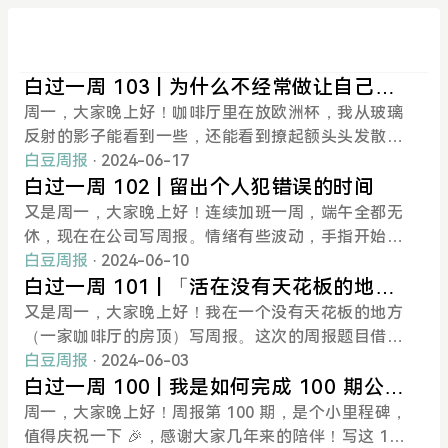
白过一周 103 | 为什么不经常做让自己开
心的事情？
周一，大家晚上好！咖啡厅里在放欧洲杯，我从玻璃
反射的影子能看到一些，还能看到撩起额头头发散热
的自己。🤔一周复盘本周关键词：「开心的事」「爽
白豆周报
· 2024-06-17
的事」周六为了给 BD company 的朋友写我的「一
白过一周 102 | 留出个人犯错误的时间
人企业」的月进度报告，一下午都在咖啡厅，一直搞
又是周一，大家晚上好！连续加班一周，端午全都无
到 23:50 ，些许疲惫，但特别开心——我在几个小时
休，现在在公司写周报。情绪有些波动，手指开始敲
内使用自己喜欢的软件 Heptabase 把大脑的想法都
击键盘，逐渐稳定好转起来。🤔一周复盘本周关键
白豆周报
· 2024-06-10
视觉化丢到白板上、还产出了一份自己读来都很有收
词：「个人试错」「个体周期内迭代」种群通过淘汰
白过一周 101 | 「活在没有天花板的地
获的报告。这几天就开始反思：只要有找个地方坐下
掉不合适的个体来进行优化；个体也可以通过淘汰掉
方」
又是周一，大家晚上好！我在一个没有天花板的地方
来，只要有网络电脑，几个小时自由时间，就能获得
自己被证明是错误的行为，来实现优化。从 YJango
（一家咖啡厅的房顶）写周报。这次的周报题目借用
如此多的快乐，为什么我没有经常性做这些事呢？有
的视频中看到的一个观点，在高强度工作，基本没有
了朋友Kay 的话。🤔一周复盘本周关键词：「露天」
白豆周报
· 2024-06-03
时候玩儿有趣的 Steam 单机游戏、写歌做视频、和
任何个人尝试，Explore Exploit的这一周深刻体会。
「meetup」狭窄的空间限制思维，让人烦躁短时；
白过一周 100 | 我是如何完成 100 期公开
朋友畅聊好久等这些很容易获得开心的事情，我最近
弄明白了为什么打工加班如此心累。我尝试用自己的
开阔的环境拓展视野，使人自由放松。夏天来了，室
周报的？
周一，大家晚上好！周报第 100 期，是个小里程碑，
一段时间很少做呢？我发现是因为能够很快就「爽的
话来阐述下对 YJango 视频的理解：生命（基因）的
内很闷热。除了周一在加班和写周报，其他四天下班
值得庆祝一下 🎉，感谢大家几年来的陪伴！写这 100