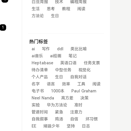
白豆周报
技术
编程周报
生活
思考
教程
阅读
方法论
生日
1
热门标签
ai
写作
ddl
类比比喻
ai音乐
ai绘画
笔记
Heptabase
英语口语
任务支票
待办清单
中型任务
视觉化
个人产品
生日
自我对话
名字
语言
效率
工具
阅读
电子书
1000本
Paul Graham
Neel Nanda
高方差
决策
实验
华为方法论
准时
管道时间
紧急
注意力
自我叙事
鸡汤
自信
坏习惯
EE
瑚琏少年
坚持
日志