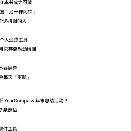
000 本书成为可能
设置「另一种闹钟」
一个递拼图的人
的个人追踪工具
何用它存储触动瞬间
不要屏幕
我会每天「更新」
YearCompass 年末总结活动？
27 条感悟
软件工具