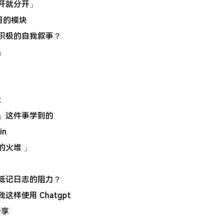
分开就分开」
复用的模块
构积极的自我叙事？
」
t
号」这件事学到的
in
的火堆 」
降低记日志的阻力？
样使用 Chatgpt
分享