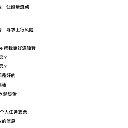
压幸运，让能量流动
差邀请，寻求上行风险
base 帮我更好连轴转
语？
语？
e 都是好的
流速
26 条感悟
 个人任务支票
有效的信息