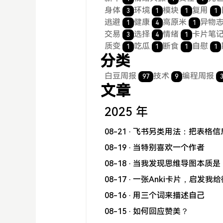
身体
环境
模块
复用
3
1
1
1
逃避
健康
高原米
异物
1
4
1
交易
选择
情绪
卡片笔
3
4
1
质变
吃瓜
断食
自慰
1
1
1
1
分类
白豆周报
技术
编程周报
97
9
文章
2025 年
08-21
· 飞书另类用法：把表格
08-19
· 当特别喜欢一个作者
08-18
· 当我发现思维导图本质
08-17
· 一张Anki卡片，启发
08-16
· 用三个词来描述自己
08-15
· 如何回应赞美？