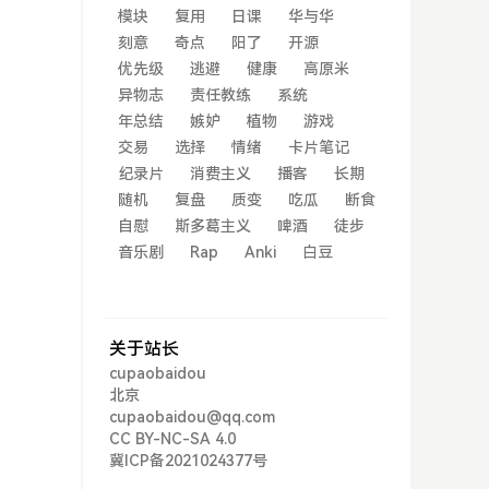
模块
复用
日课
华与华
刻意
奇点
阳了
开源
优先级
逃避
健康
高原米
异物志
责任教练
系统
年总结
嫉妒
植物
游戏
交易
选择
情绪
卡片笔记
纪录片
消费主义
播客
长期
随机
复盘
质变
吃瓜
断食
自慰
斯多葛主义
啤酒
徒步
音乐剧
Rap
Anki
白豆
关于站长
cupaobaidou
北京
cupaobaidou@qq.com
CC BY-NC-SA 4.0
冀ICP备2021024377号