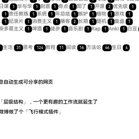
日课
华与华
刻意
奇点
阳了
开源
优先级
1
1
1
1
1
2
1
志
责任教练
系统
年总结
嫉妒
植物
游戏
1
1
1
1
1
1
1
记
纪录片
消费主义
播客
长期
随机
复盘
1
1
1
2
1
1
1
斯多葛主义
啤酒
徒步
音乐剧
Rap
Anki
白豆
1
1
1
1
1
1
生活
思考
教程
阅读
方法论
生日
3
31
124
11
16
46
4
信息自动生成可分享的网页
是「层级结构」，一个更有趣的工作流就诞生了
我给微博做了个「飞行模式插件」