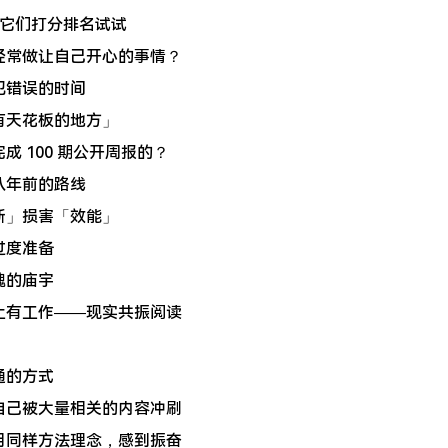
给它们打分排名试试
什么不经常做让自己开心的事情？
个人犯错误的时间
在没有天花板的地方」
何完成 100 期公开周报的？
徒步八年前的路线
动中断」损害「效能」
自过度准备
灵魂的庙宇
出差不止有工作——现实共振阅读
沟通的方式
时间让自己被大量相关的内容冲刷
到榜样用同样方法理念，感到振奋