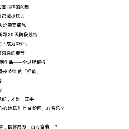
不断回答同样的问题
来的自己减少压力
隙 火焰需要氧气
时断网 30 天阶段总结
介」和「成为中介」
作又有沟通的春节
想法到作品——全过程解析
息 昼夜节律 的「押韵」
网
周
己感觉好，才是「正事」
心地玩儿上 ai 绘画、ai 音乐？
文章，能够成为「百万富翁」？