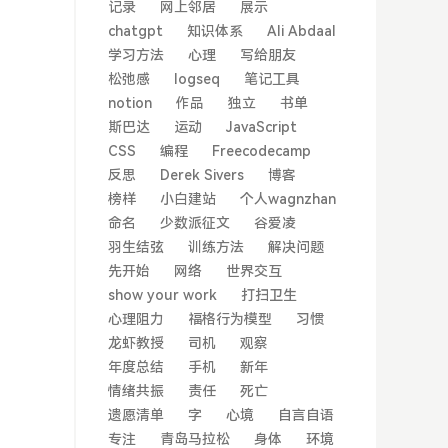
记录
网上邻居
展示
chatgpt
知识体系
Ali Abdaal
学习方法
心理
写给朋友
松弛感
logseq
笔记工具
notion
作品
独立
书单
斯巴达
运动
JavaScript
CSS
编程
Freecodecamp
反思
Derek Sivers
博客
榜样
小白建站
个人wagnzhan
命名
少数派征文
谷爱凌
羽生结弦
训练方法
解决问题
先开始
网络
世界交互
show your work
打扫卫生
心理阻力
福格行为模型
习惯
龙虾教授
司机
观察
年度总结
手机
新年
情绪共振
责任
死亡
遗愿清单
字
心境
自言自语
专注
青岛马拉松
身体
环境