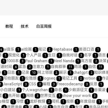
教程
技术
白豆周报
ai音乐
ai绘画
笔记
Heptabase
英语口语
14
1
1
2
1
1
务
视觉化
个人产品
生日
自我对话
名字
语言
1
1
1
1
3
1
书
1000本
Paul Graham
Neel Nanda
高方差
决策
1
3
1
1
2
管道时间
紧急
注意力
自我叙事
鸡汤
自信
6
2
1
11
1
11
持
日志
记录
网上邻居
展示
chatgpt
知识体
1
1
10
2
1
2
写给朋友
松弛感
logseq
笔记工具
notion
作
1
1
1
1
2
1
JavaScript
CSS
编程
Freecodecamp
反思
1
3
3
3
3
1
小白建站
个人wagnzhan
命名
少数派征文
谷爱凌
1
1
1
1
题
先开始
网络
世界交互
show your work
1
1
3
1
3
为模型
习惯
龙虾教授
司机
观察
年度总结
手
1
1
2
1
1
1
亡
遗愿清单
字
心境
自言自语
专注
青岛马拉
4
1
1
1
1
1