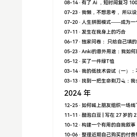
08-14
· 有了 Ai ，短时间复习 1
07-23
· 我懒，不想思考， 所以
07-20
· 人生拼图模式——成为
07-11
· 发生在我身上的巧合
06-17
· 独家问卷： 只给自己填
05-23
· Anki的意外用途：我如
05-12
· 买了一件绿T恤
03-14
· 我的低技术尝试（一）：
03-13
· 找到一把生命剃刀🪒：
2024 年
12-25
· 如何喊上朋友组织一场线下 
11-11
· 醋泡白豆 | 写在 27 岁的 
10-12
· 构建一个有用的自我叙事
10-06
· 整理近期自己购买的付费