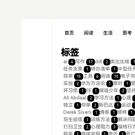
首页
阅读
生活
思考
标签
ai
写作
ddl
类比比喻
4
17
2
任务支票
待办清单
中型任
1
1
效率
工具
阅读
电子
15
6
10
实验
华为方法论
准时
2
1
1
坏习惯
EE
瑚琏少年
坚
1
1
2
Ali Abdaal
学习方法
心理
2
1
独立
书单
斯巴达
运动
1
2
1
Derek Sivers
博客
榜样
1
1
1
羽生结弦
训练方法
解决问
1
1
打扫卫生
心理阻力
福格行
2
3
新年
情绪共振
责任
死
1
1
1