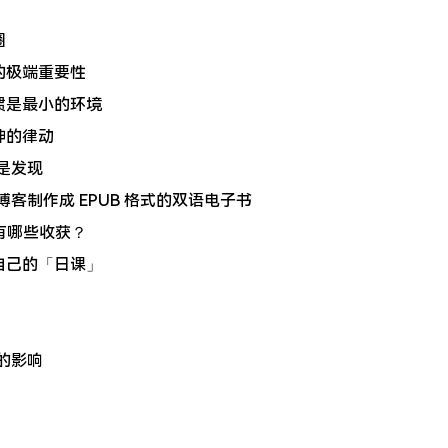
圈
织」的极端重要性
和习惯是最小的环境
精神的律动
是发现
博客制作成 EPUB 格式的双语电子书
我有哪些收获？
优化自己的「日课」
的影响