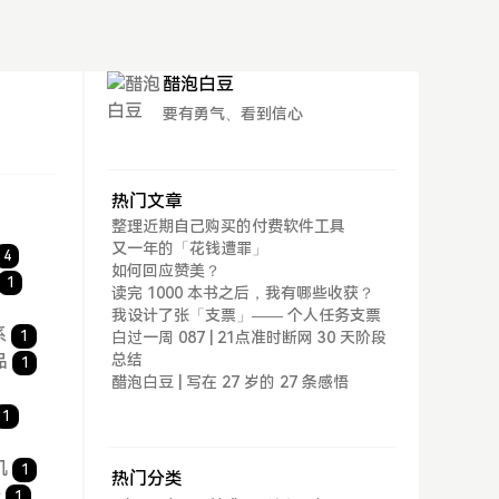
醋泡白豆
要有勇气、看到信心
热门文章
整理近期自己购买的付费软件工具
又一年的「花钱遭罪」
4
如何回应赞美？
1
读完 1000 本书之后，我有哪些收获？
我设计了张「支票」—— 个人任务支票
系
1
白过一周 087 | 21点准时断网 30 天阶段
品
总结
1
醋泡白豆 | 写在 27 岁的 27 条感悟
1
机
1
热门分类
松
1